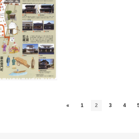
«
1
2
3
4